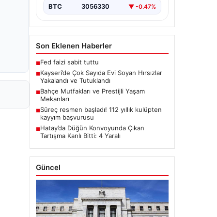
BTC
3056330
▼ -0.47%
Son Eklenen Haberler
Fed faizi sabit tuttu
■
Kayseri’de Çok Sayıda Evi Soyan Hırsızlar
■
Yakalandı ve Tutuklandı
Bahçe Mutfakları ve Prestijli Yaşam
■
Mekanları
Süreç resmen başladı! 112 yıllık kulüpten
■
kayyım başvurusu
Hatay’da Düğün Konvoyunda Çıkan
■
Tartışma Kanlı Bitti: 4 Yaralı
Güncel