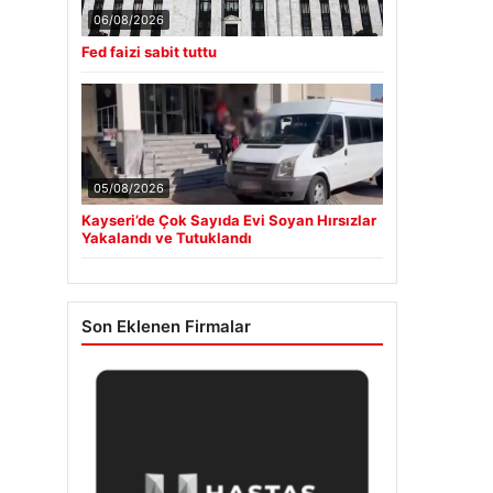
06/08/2026
Fed faizi sabit tuttu
05/08/2026
Kayseri’de Çok Sayıda Evi Soyan Hırsızlar
Yakalandı ve Tutuklandı
Son Eklenen Firmalar