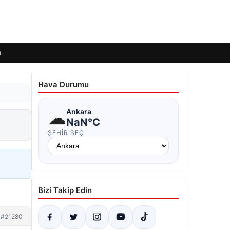
ı
Hava Durumu
☁
Ankara
NaN°C
ŞEHIR SEÇ
Bizi Takip Edin
#21280