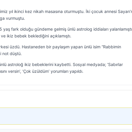
miz yıl ikinci kez nikah masasına oturmuştu. İki çocuk annesi Sayarı’
ga vurmuştu.
5 yaş fark olduğu gündeme gelmiş ünlü astrolog iddiaları yalanlamıştı
ve ikiz bebek beklediğini açıklamıştı.
erkesi üzdü. Hastaneden bir paylaşım yapan ünlü isim “Rabbimin
i not düştü.
nlü astroloğ ikiz bebeklerini kaybetti. Sosyal medyada; ‘Sabırlar
ısını versin’, ‘Çok üzüldüm’ yorumları yapıldı.