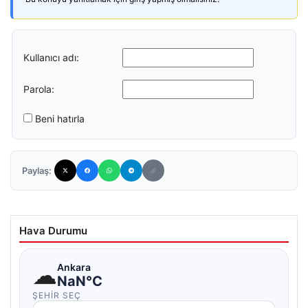
Kullanıcı adı:
Parola:
Beni hatırla
Paylaş:
Hava Durumu
☁
Ankara
NaN°C
ŞEHIR SEÇ