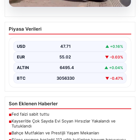
05.08.2026
Kayseri’de Çok Sayıda Evi Soyan
Piyasa Verileri
Hırsızlar Yakalandı ve Tutuklandı
Kayseri'de polis ekiplerinin titiz çalışmaları sonucunda,
şehir genelinde gerçekleştirilen geniş çaplı
USD
47.71
▲ +0.16%
operasyonlar neticesinde toplamda…
EUR
55.02
▼ -0.03%
ALTIN
6495.4
▲ +0.04%
BTC
3056330
▼ -0.47%
Son Eklenen Haberler
Fed faizi sabit tuttu
■
Kayseri’de Çok Sayıda Evi Soyan Hırsızlar Yakalandı ve
■
Tutuklandı
Bahçe Mutfakları ve Prestijli Yaşam Mekanları
■
Süreç resmen başladı! 112 yıllık kulüpten kayyım başvurusu