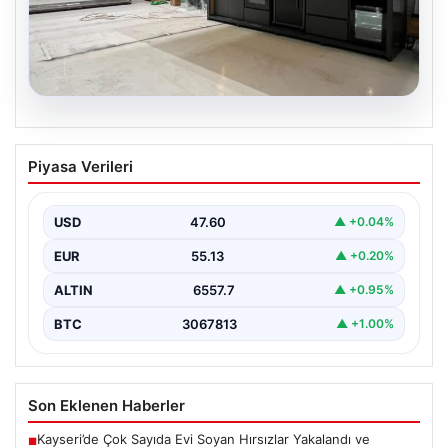
04.08.2026
Bahçe Mutfakları ve Prestijli Yaşam
Piyasa Verileri
Mekanları
Açık hava kültürü günümüzde büyük bir gelişim
yaşamaktadır. Baştan başa lüks villalarda ikamet eden…
USD
47.60
▲ +0.04%
EUR
55.13
▲ +0.20%
ALTIN
6557.7
▲ +0.95%
BTC
3067813
▲ +1.00%
Son Eklenen Haberler
Kayseri’de Çok Sayıda Evi Soyan Hırsızlar Yakalandı ve
■