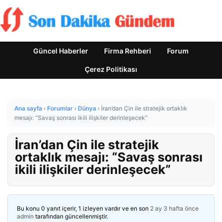
Güncel Haberler
Firma Rehberi
Forum
Çerez Politikası
Ana sayfa
›
Forumlar
›
Dünya
›
İran’dan Çin ile stratejik ortaklık
mesajı: “Savaş sonrası ikili ilişkiler derinleşecek”
İran’dan Çin ile stratejik
ortaklık mesajı: “Savaş sonrası
ikili ilişkiler derinleşecek”
Bu konu 0 yanıt içerir, 1 izleyen vardır ve en son
2 ay 3 hafta önce
admin
tarafından güncellenmiştir.