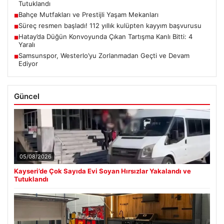
Tutuklandı
Bahçe Mutfakları ve Prestijli Yaşam Mekanları
■
Süreç resmen başladı! 112 yıllık kulüpten kayyım başvurusu
■
Hatay’da Düğün Konvoyunda Çıkan Tartışma Kanlı Bitti: 4
■
Yaralı
Samsunspor, Westerlo’yu Zorlanmadan Geçti ve Devam
■
Ediyor
Güncel
05/08/2026
Kayseri’de Çok Sayıda Evi Soyan Hırsızlar Yakalandı ve
Tutuklandı