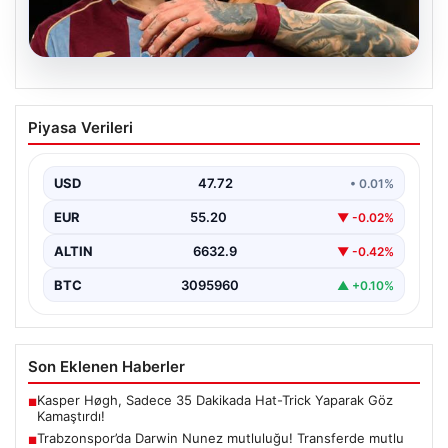
09.08.2026
Trabzonspor’da Darwin Nunez
Piyasa Verileri
mutluluğu! Transferde mutlu sona
ulaşıldı
USD
47.72
• 0.01%
EUR
55.20
▼ -0.02%
ALTIN
6632.9
▼ -0.42%
BTC
3095960
▲ +0.10%
Son Eklenen Haberler
Kasper Høgh, Sadece 35 Dakikada Hat-Trick Yaparak Göz
■
Kamaştırdı!
Trabzonspor’da Darwin Nunez mutluluğu! Transferde mutlu
■