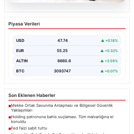
07.08.2026
Holding patronuna bahis suçlaması.
Piyasa Verileri
Tüm malvarlığına el konuldu
USD
47.74
▲ +0.18%
EUR
55.25
▲ +0.32%
ALTIN
6660.6
▲ +2.59%
BTC
3093747
▲ +0.07%
Son Eklenen Haberler
Mekke Ortak Savunma Anlaşması ve Bölgesel Güvenlik
■
Yaklaşımları
Holding patronuna bahis suçlaması. Tüm malvarlığına el
■
konuldu
Fed faizi sabit tuttu
■