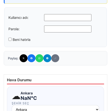
Kullanıcı adı:
Parola:
Beni hatırla
Paylaş:
Hava Durumu
☁
Ankara
NaN°C
ŞEHIR SEÇ