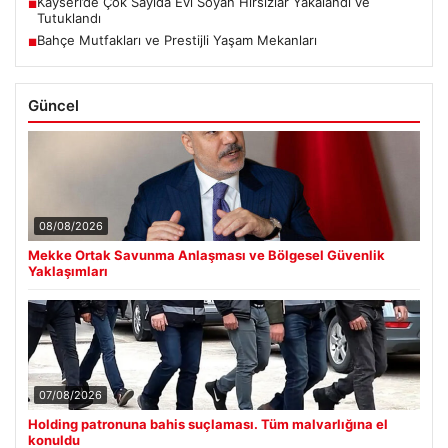
Kayseri’de Çok Sayıda Evi Soyan Hırsızlar Yakalandı ve
■
Tutuklandı
Bahçe Mutfakları ve Prestijli Yaşam Mekanları
■
Güncel
08/08/2026
Mekke Ortak Savunma Anlaşması ve Bölgesel Güvenlik
Yaklaşımları
07/08/2026
Holding patronuna bahis suçlaması. Tüm malvarlığına el
konuldu