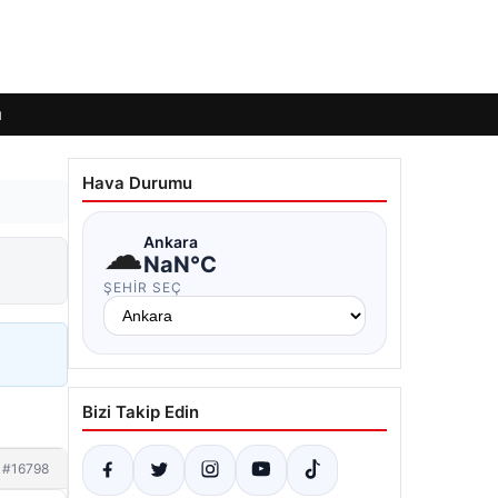
ı
Hava Durumu
☁
Ankara
NaN°C
ŞEHIR SEÇ
Bizi Takip Edin
#16798