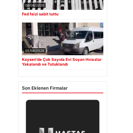
06/08/2026
Fed faizi sabit tuttu
05/08/2026
Kayseri’de Çok Sayıda Evi Soyan Hırsızlar
Yakalandı ve Tutuklandı
Son Eklenen Firmalar