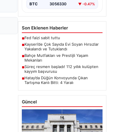
BTC
3056330
▼ -0.47%
Son Eklenen Haberler
Fed faizi sabit tuttu
■
Kayseri’de Çok Sayıda Evi Soyan Hırsızlar
■
Yakalandı ve Tutuklandı
Bahçe Mutfakları ve Prestijli Yaşam
■
Mekanları
Süreç resmen başladı! 112 yıllık kulüpten
■
kayyım başvurusu
Hatay’da Düğün Konvoyunda Çıkan
■
Tartışma Kanlı Bitti: 4 Yaralı
Güncel