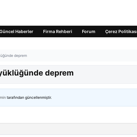
Güncel Haberler
Firma Rehberi
Forum
Çerez Politikas
klüğünde deprem
büyüklüğünde deprem
min
tarafından güncellenmiştir.