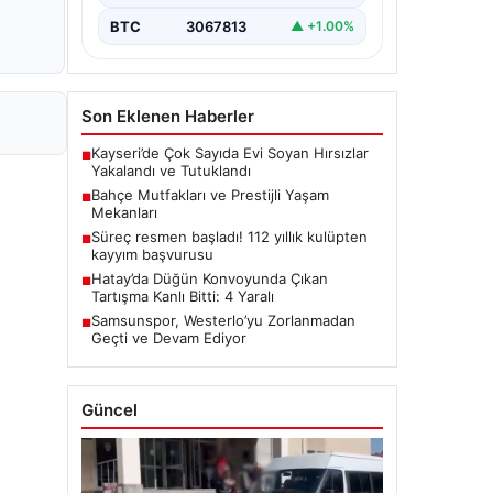
BTC
3067813
▲ +1.00%
Son Eklenen Haberler
Kayseri’de Çok Sayıda Evi Soyan Hırsızlar
■
Yakalandı ve Tutuklandı
Bahçe Mutfakları ve Prestijli Yaşam
■
Mekanları
Süreç resmen başladı! 112 yıllık kulüpten
■
kayyım başvurusu
Hatay’da Düğün Konvoyunda Çıkan
■
Tartışma Kanlı Bitti: 4 Yaralı
Samsunspor, Westerlo’yu Zorlanmadan
■
Geçti ve Devam Ediyor
Güncel