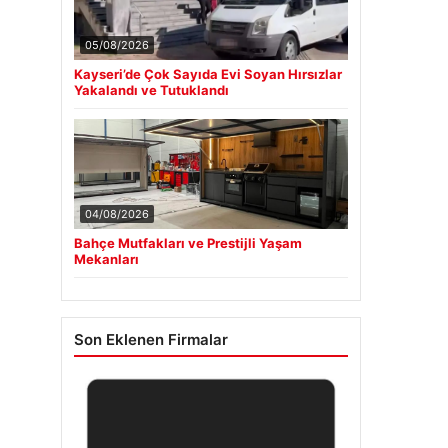
05/08/2026
Kayseri’de Çok Sayıda Evi Soyan Hırsızlar
Yakalandı ve Tutuklandı
04/08/2026
Bahçe Mutfakları ve Prestijli Yaşam
Mekanları
Son Eklenen Firmalar