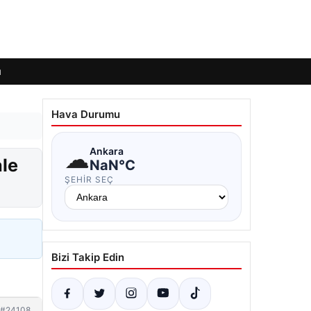
ı
Hava Durumu
☁
Ankara
ale
NaN°C
ŞEHIR SEÇ
Bizi Takip Edin
#24108