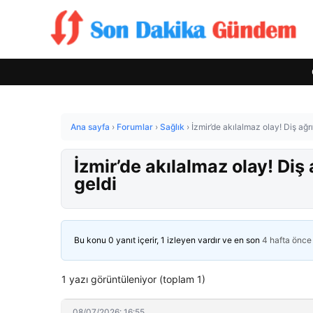
Ana sayfa
›
Forumlar
›
Sağlık
›
İzmir’de akılalmaz olay! Diş ağrı
İzmir’de akılalmaz olay! Diş 
geldi
Bu konu 0 yanıt içerir, 1 izleyen vardır ve en son
4 hafta önce
1 yazı görüntüleniyor (toplam 1)
08/07/2026: 16:55