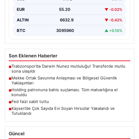
oluşum…
EUR
55.20
▼ -0.02%
ALTIN
6632.9
▼ -0.42%
BTC
3095960
▲ +0.10%
Son Eklenen Haberler
Trabzonspor’da Darwin Nunez mutluluğu! Transferde mutlu
■
sona ulaşıldı
Mekke Ortak Savunma Anlaşması ve Bölgesel Güvenlik
■
Yaklaşımları
Holding patronuna bahis suçlaması. Tüm malvarlığına el
■
konuldu
Fed faizi sabit tuttu
■
Kayseri’de Çok Sayıda Evi Soyan Hırsızlar Yakalandı ve
■
Tutuklandı
Güncel