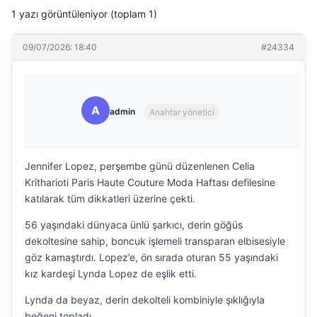
1 yazı görüntüleniyor (toplam 1)
09/07/2026: 18:40
#24334
A
admin
Anahtar yönetici
Jennifer Lopez, perşembe günü düzenlenen Celia
Kritharioti Paris Haute Couture Moda Haftası defilesine
katılarak tüm dikkatleri üzerine çekti.
56 yaşındaki dünyaca ünlü şarkıcı, derin göğüs
dekoltesine sahip, boncuk işlemeli transparan elbisesiyle
göz kamaştırdı. Lopez’e, ön sırada oturan 55 yaşındaki
kız kardeşi Lynda Lopez de eşlik etti.
Lynda da beyaz, derin dekolteli kombiniyle şıklığıyla
beğeni topladı.