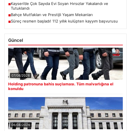
Kayseri’de Çok Sayıda Evi Soyan Hırsızlar Yakalandı ve
■
Tutuklandı
Bahçe Mutfakları ve Prestijli Yaşam Mekanları
■
Süreç resmen başladı! 112 yıllık kulüpten kayyım başvurusu
■
Güncel
07/08/2026
Holding patronuna bahis suçlaması. Tüm malvarlığına el
konuldu
06/08/2026