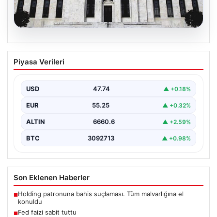
06.08.2026
Fed faizi sabit tuttu
Piyasa Verileri
{ "title": "ABD Merkez Bankası Faiz Oranında Değişiklik
Yapmadı", "content": "ABD Merkez Bankası, politika…
USD
47.74
▲ +0.18%
EUR
55.25
▲ +0.32%
ALTIN
6660.6
▲ +2.59%
BTC
3092713
▲ +0.98%
Son Eklenen Haberler
Holding patronuna bahis suçlaması. Tüm malvarlığına el
■
konuldu
Fed faizi sabit tuttu
■