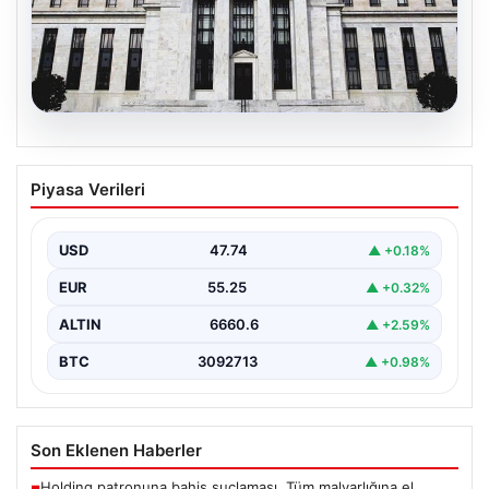
06.08.2026
Fed faizi sabit tuttu
Piyasa Verileri
{ "title": "ABD Merkez Bankası Faiz Oranında Değişiklik
Yapmadı", "content": "ABD Merkez Bankası, politika…
USD
47.74
▲ +0.18%
EUR
55.25
▲ +0.32%
ALTIN
6660.6
▲ +2.59%
BTC
3092713
▲ +0.98%
Son Eklenen Haberler
Holding patronuna bahis suçlaması. Tüm malvarlığına el