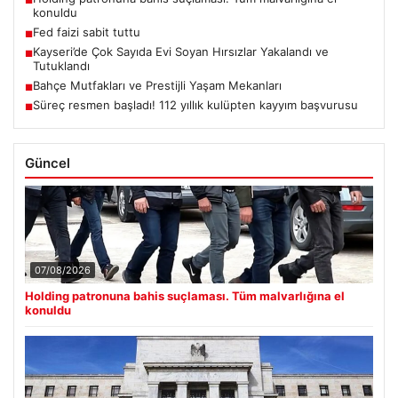
■
konuldu
Fed faizi sabit tuttu
■
Kayseri’de Çok Sayıda Evi Soyan Hırsızlar Yakalandı ve
■
Tutuklandı
Bahçe Mutfakları ve Prestijli Yaşam Mekanları
■
Süreç resmen başladı! 112 yıllık kulüpten kayyım başvurusu
■
Güncel
07/08/2026
Holding patronuna bahis suçlaması. Tüm malvarlığına el
konuldu