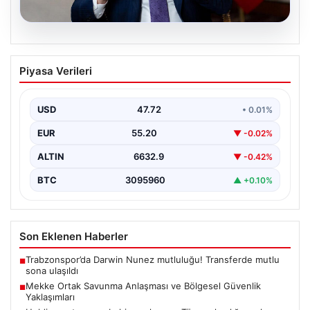
08.08.2026
Mekke Ortak Savunma Anlaşması ve
Piyasa Verileri
Bölgesel Güvenlik Yaklaşımları
Mekke Ortak Savunma Anlaşması, bölgesel istikrar ve
güvenliğin sağlanması amacıyla kurulan yeni bir
USD
47.72
• 0.01%
oluşum…
EUR
55.20
▼ -0.02%
ALTIN
6632.9
▼ -0.42%
BTC
3095960
▲ +0.10%
Son Eklenen Haberler
Trabzonspor’da Darwin Nunez mutluluğu! Transferde mutlu
■
sona ulaşıldı
Mekke Ortak Savunma Anlaşması ve Bölgesel Güvenlik
■
Yaklaşımları