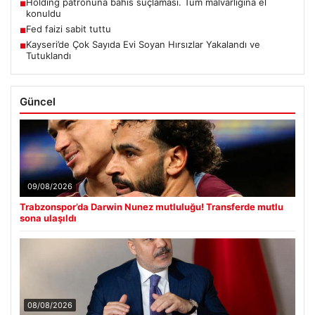
Holding patronuna bahis suçlaması. Tüm malvarlığına el
■
konuldu
Fed faizi sabit tuttu
■
Kayseri’de Çok Sayıda Evi Soyan Hırsızlar Yakalandı ve
■
Tutuklandı
Güncel
09/08/2026
Trabzonspor’da Darwin Nunez mutluluğu! Transferde mutlu
sona ulaşıldı
08/08/2026