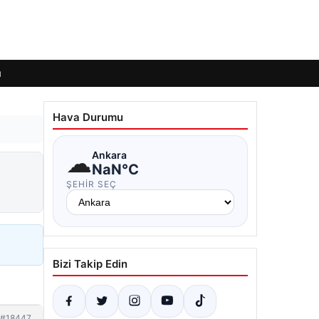
ı
Hava Durumu
☁
Ankara
NaN°C
ŞEHIR SEÇ
Bizi Takip Edin
#18447