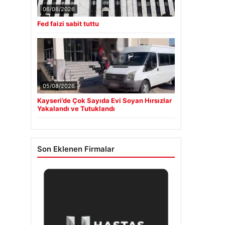
06/08/2026
Fed faizi sabit tuttu
05/08/2026
Kayseri’de Çok Sayıda Evi Soyan Hırsızlar
Yakalandı ve Tutuklandı
Son Eklenen Firmalar