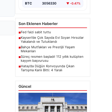
BTC
3056330
▼ -0.47%
Son Eklenen Haberler
Fed faizi sabit tuttu
■
Kayseri’de Çok Sayıda Evi Soyan Hırsızlar
■
Yakalandı ve Tutuklandı
Bahçe Mutfakları ve Prestijli Yaşam
■
Mekanları
Süreç resmen başladı! 112 yıllık kulüpten
■
kayyım başvurusu
Hatay’da Düğün Konvoyunda Çıkan
■
Tartışma Kanlı Bitti: 4 Yaralı
Güncel