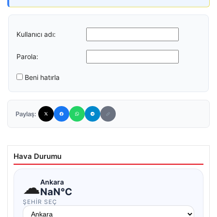
Kullanıcı adı:
Parola:
Beni hatırla
Paylaş:
Hava Durumu
☁
Ankara
NaN°C
ŞEHIR SEÇ