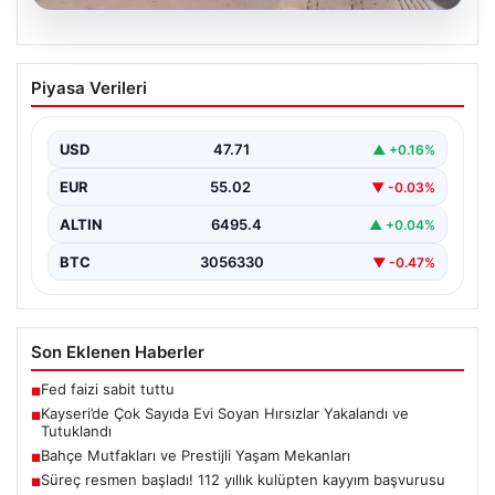
05.08.2026
Kayseri’de Çok Sayıda Evi Soyan
Piyasa Verileri
Hırsızlar Yakalandı ve Tutuklandı
Kayseri'de polis ekiplerinin titiz çalışmaları sonucunda,
şehir genelinde gerçekleştirilen geniş çaplı
USD
47.71
▲ +0.16%
operasyonlar neticesinde toplamda…
EUR
55.02
▼ -0.03%
ALTIN
6495.4
▲ +0.04%
BTC
3056330
▼ -0.47%
Son Eklenen Haberler
Fed faizi sabit tuttu
■
Kayseri’de Çok Sayıda Evi Soyan Hırsızlar Yakalandı ve
■
Tutuklandı
Bahçe Mutfakları ve Prestijli Yaşam Mekanları
■
Süreç resmen başladı! 112 yıllık kulüpten kayyım başvurusu
■