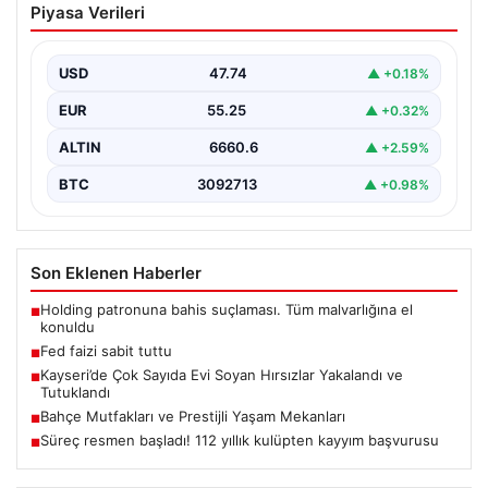
Piyasa Verileri
{ "title": "ABD Merkez Bankası Faiz Oranında Değişiklik
Yapmadı", "content": "ABD Merkez Bankası, politika…
USD
47.74
▲ +0.18%
EUR
55.25
▲ +0.32%
ALTIN
6660.6
▲ +2.59%
BTC
3092713
▲ +0.98%
Son Eklenen Haberler
Holding patronuna bahis suçlaması. Tüm malvarlığına el
■
konuldu
Fed faizi sabit tuttu
■
Kayseri’de Çok Sayıda Evi Soyan Hırsızlar Yakalandı ve
■
Tutuklandı
Bahçe Mutfakları ve Prestijli Yaşam Mekanları
■
Süreç resmen başladı! 112 yıllık kulüpten kayyım başvurusu
■