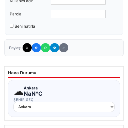
Kullanıcı adı:
Parola:
Beni hatırla
Paylaş:
Hava Durumu
☁
Ankara
NaN°C
ŞEHIR SEÇ