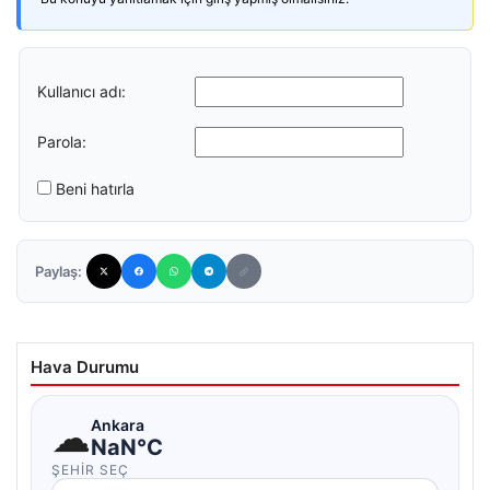
Kullanıcı adı:
Parola:
Beni hatırla
Paylaş:
Hava Durumu
☁
Ankara
NaN°C
ŞEHIR SEÇ