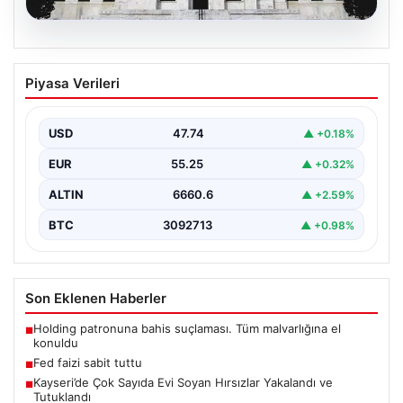
06.08.2026
Fed faizi sabit tuttu
Piyasa Verileri
{ "title": "ABD Merkez Bankası Faiz Oranında Değişiklik
Yapmadı", "content": "ABD Merkez Bankası, politika…
USD
47.74
▲ +0.18%
EUR
55.25
▲ +0.32%
ALTIN
6660.6
▲ +2.59%
BTC
3092713
▲ +0.98%
Son Eklenen Haberler
Holding patronuna bahis suçlaması. Tüm malvarlığına el
■
konuldu
Fed faizi sabit tuttu
■
Kayseri’de Çok Sayıda Evi Soyan Hırsızlar Yakalandı ve
■
Tutuklandı