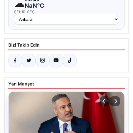
☁
NaN°C
ŞEHIR SEÇ
Bizi Takip Edin
Yan Manşet