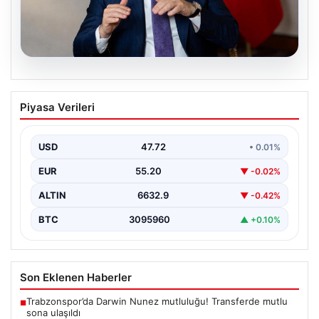
08.08.2026
Mekke Ortak Savunma Anlaşması ve
Piyasa Verileri
Bölgesel Güvenlik Yaklaşımları
Mekke Ortak Savunma Anlaşması, bölgesel istikrar ve
güvenliğin sağlanması amacıyla kurulan yeni bir
USD
47.72
• 0.01%
oluşum…
EUR
55.20
▼ -0.02%
ALTIN
6632.9
▼ -0.42%
BTC
3095960
▲ +0.10%
Son Eklenen Haberler
Trabzonspor’da Darwin Nunez mutluluğu! Transferde mutlu
■
sona ulaşıldı