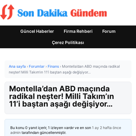
Güncel Haberler
Firma Rehberi
Forum
Çerez Politikası
Ana sayfa
›
Forumlar
›
Finans
›
Montella’dan ABD maçında radikal
neşter! Milli Takım’ın 11’i baştan aşağı değişiyor…
Montella’dan ABD maçında
radikal neşter! Milli Takım’ın
11’i baştan aşağı değişiyor…
Bu konu 0 yanıt içerir, 1 izleyen vardır ve en son
1 ay 2 hafta önce
admin
tarafından güncellenmiştir.