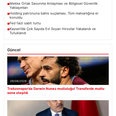
Mekke Ortak Savunma Anlaşması ve Bölgesel Güvenlik
■
Yaklaşımları
Holding patronuna bahis suçlaması. Tüm malvarlığına el
■
konuldu
Fed faizi sabit tuttu
■
Kayseri’de Çok Sayıda Evi Soyan Hırsızlar Yakalandı ve
■
Tutuklandı
Güncel
09/08/2026
Trabzonspor’da Darwin Nunez mutluluğu! Transferde mutlu
sona ulaşıldı