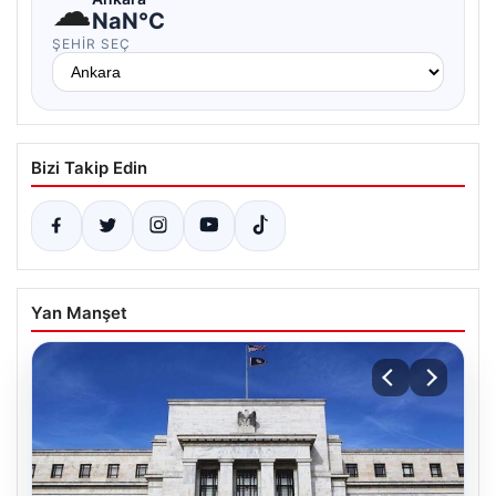
☁
NaN°C
ŞEHIR SEÇ
Bizi Takip Edin
Yan Manşet