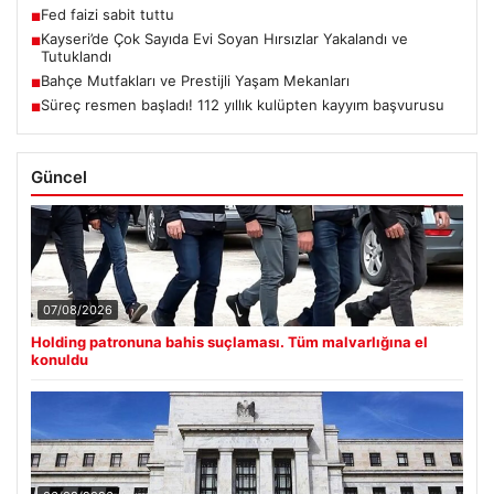
Fed faizi sabit tuttu
■
Kayseri’de Çok Sayıda Evi Soyan Hırsızlar Yakalandı ve
■
Tutuklandı
Bahçe Mutfakları ve Prestijli Yaşam Mekanları
■
Süreç resmen başladı! 112 yıllık kulüpten kayyım başvurusu
■
Güncel
07/08/2026
Holding patronuna bahis suçlaması. Tüm malvarlığına el
konuldu