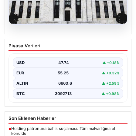
06.08.2026
Fed faizi sabit tuttu
Piyasa Verileri
{ "title": "ABD Merkez Bankası Faiz Oranında Değişiklik
Yapmadı", "content": "ABD Merkez Bankası, politika…
USD
47.74
▲ +0.18%
EUR
55.25
▲ +0.32%
ALTIN
6660.6
▲ +2.59%
BTC
3092713
▲ +0.98%
Son Eklenen Haberler
Holding patronuna bahis suçlaması. Tüm malvarlığına el
■
konuldu