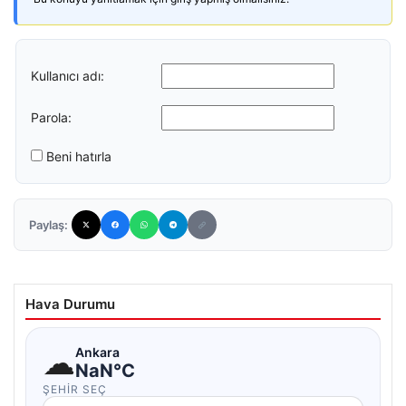
Kullanıcı adı:
Parola:
Beni hatırla
Paylaş:
Hava Durumu
☁
Ankara
NaN°C
ŞEHIR SEÇ