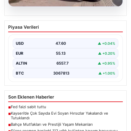
05.08.2026
Kayseri’de Çok Sayıda Evi Soyan
Piyasa Verileri
Hırsızlar Yakalandı ve Tutuklandı
Kayseri'de polis ekiplerinin titiz çalışmaları sonucunda,
şehir genelinde gerçekleştirilen geniş çaplı
USD
47.60
▲ +0.04%
operasyonlar neticesinde toplamda…
EUR
55.13
▲ +0.20%
ALTIN
6557.7
▲ +0.95%
BTC
3067813
▲ +1.00%
Son Eklenen Haberler
Fed faizi sabit tuttu
■
Kayseri’de Çok Sayıda Evi Soyan Hırsızlar Yakalandı ve
■
Tutuklandı
Bahçe Mutfakları ve Prestijli Yaşam Mekanları
■
Süreç resmen başladı! 112 yıllık kulüpten kayyım başvurusu