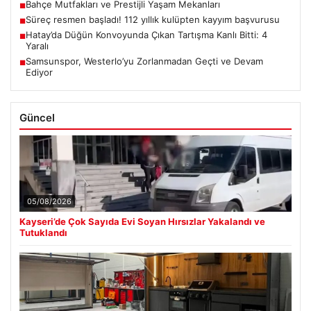
Bahçe Mutfakları ve Prestijli Yaşam Mekanları
■
Süreç resmen başladı! 112 yıllık kulüpten kayyım başvurusu
■
Hatay’da Düğün Konvoyunda Çıkan Tartışma Kanlı Bitti: 4
■
Yaralı
Samsunspor, Westerlo’yu Zorlanmadan Geçti ve Devam
■
Ediyor
Güncel
05/08/2026
Kayseri’de Çok Sayıda Evi Soyan Hırsızlar Yakalandı ve
Tutuklandı