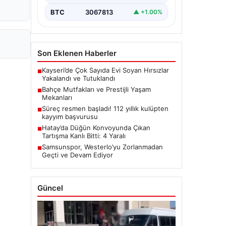
BTC
3067813
▲ +1.00%
Son Eklenen Haberler
Kayseri’de Çok Sayıda Evi Soyan Hırsızlar
■
Yakalandı ve Tutuklandı
Bahçe Mutfakları ve Prestijli Yaşam
■
Mekanları
Süreç resmen başladı! 112 yıllık kulüpten
■
kayyım başvurusu
Hatay’da Düğün Konvoyunda Çıkan
■
Tartışma Kanlı Bitti: 4 Yaralı
Samsunspor, Westerlo’yu Zorlanmadan
■
Geçti ve Devam Ediyor
Güncel