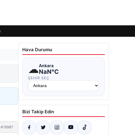
ı
Hava Durumu
☁
Ankara
NaN°C
ŞEHIR SEÇ
Bizi Takip Edin
#18987