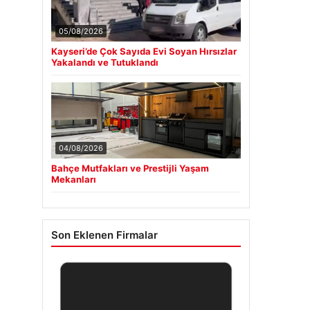
05/08/2026
Kayseri’de Çok Sayıda Evi Soyan Hırsızlar
Yakalandı ve Tutuklandı
04/08/2026
Bahçe Mutfakları ve Prestijli Yaşam
Mekanları
Son Eklenen Firmalar