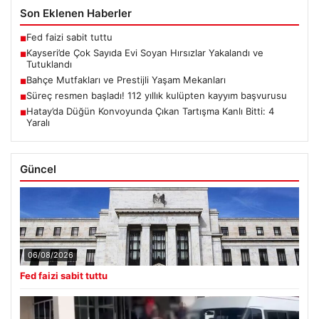
Son Eklenen Haberler
Fed faizi sabit tuttu
■
Kayseri’de Çok Sayıda Evi Soyan Hırsızlar Yakalandı ve
■
Tutuklandı
Bahçe Mutfakları ve Prestijli Yaşam Mekanları
■
Süreç resmen başladı! 112 yıllık kulüpten kayyım başvurusu
■
Hatay’da Düğün Konvoyunda Çıkan Tartışma Kanlı Bitti: 4
■
Yaralı
Güncel
06/08/2026
Fed faizi sabit tuttu