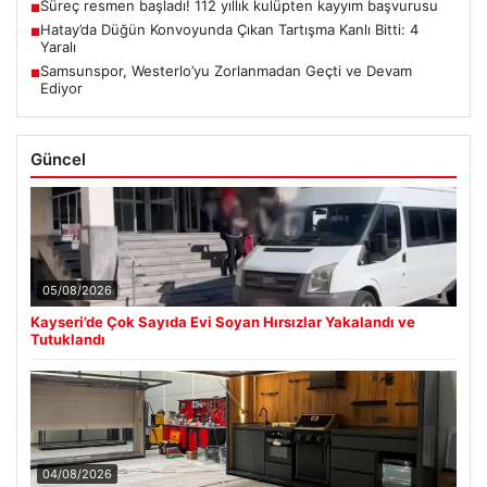
Süreç resmen başladı! 112 yıllık kulüpten kayyım başvurusu
■
Hatay’da Düğün Konvoyunda Çıkan Tartışma Kanlı Bitti: 4
■
Yaralı
Samsunspor, Westerlo’yu Zorlanmadan Geçti ve Devam
■
Ediyor
Güncel
05/08/2026
Kayseri’de Çok Sayıda Evi Soyan Hırsızlar Yakalandı ve
Tutuklandı
04/08/2026