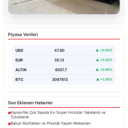
04.08.2026
Bahçe Mutfakları ve Prestijli Yaşam
Piyasa Verileri
Mekanları
Açık hava kültürü günümüzde büyük bir gelişim
yaşamaktadır. Baştan başa lüks villalarda ikamet eden…
USD
47.60
▲ +0.04%
EUR
55.13
▲ +0.20%
ALTIN
6557.7
▲ +0.95%
BTC
3067813
▲ +1.00%
Son Eklenen Haberler
Kayseri’de Çok Sayıda Evi Soyan Hırsızlar Yakalandı ve
■
Tutuklandı
Bahçe Mutfakları ve Prestijli Yaşam Mekanları
■