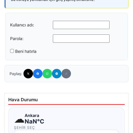
Kullanıcı adı:
Parola:
Beni hatırla
Paylaş:
Hava Durumu
☁
Ankara
NaN°C
ŞEHIR SEÇ