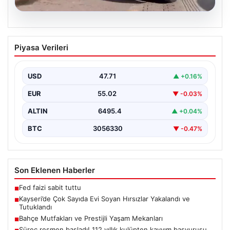
05.08.2026
Kayseri’de Çok Sayıda Evi Soyan
Piyasa Verileri
Hırsızlar Yakalandı ve Tutuklandı
Kayseri'de polis ekiplerinin titiz çalışmaları sonucunda,
şehir genelinde gerçekleştirilen geniş çaplı
USD
47.71
▲ +0.16%
operasyonlar neticesinde toplamda…
EUR
55.02
▼ -0.03%
ALTIN
6495.4
▲ +0.04%
BTC
3056330
▼ -0.47%
Son Eklenen Haberler
Fed faizi sabit tuttu
■
Kayseri’de Çok Sayıda Evi Soyan Hırsızlar Yakalandı ve
■
Tutuklandı
Bahçe Mutfakları ve Prestijli Yaşam Mekanları
■
Süreç resmen başladı! 112 yıllık kulüpten kayyım başvurusu