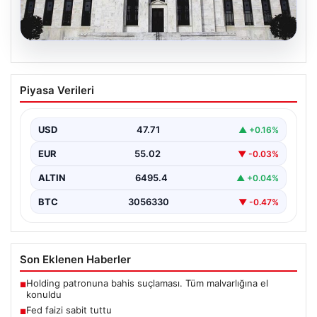
06.08.2026
Fed faizi sabit tuttu
Piyasa Verileri
{ "title": "ABD Merkez Bankası Faiz Oranında Değişiklik
Yapmadı", "content": "ABD Merkez Bankası, politika…
USD
47.71
▲ +0.16%
EUR
55.02
▼ -0.03%
ALTIN
6495.4
▲ +0.04%
BTC
3056330
▼ -0.47%
Son Eklenen Haberler
Holding patronuna bahis suçlaması. Tüm malvarlığına el
■
konuldu
Fed faizi sabit tuttu
■