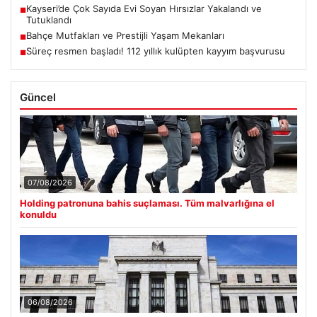
Kayseri’de Çok Sayıda Evi Soyan Hırsızlar Yakalandı ve
■
Tutuklandı
Bahçe Mutfakları ve Prestijli Yaşam Mekanları
■
Süreç resmen başladı! 112 yıllık kulüpten kayyım başvurusu
■
Güncel
07/08/2026
Holding patronuna bahis suçlaması. Tüm malvarlığına el
konuldu
06/08/2026