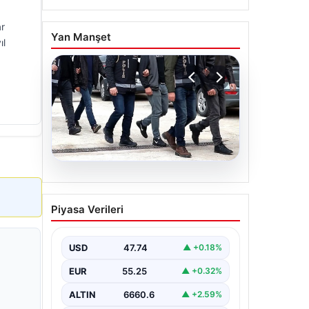
ar
Yan Manşet
ıl
07.08.2026
Holding patronuna bahis
Piyasa Verileri
suçlaması. Tüm
malvarlığına el konuldu
USD
47.74
▲ +0.18%
EUR
55.25
▲ +0.32%
ALTIN
6660.6
▲ +2.59%