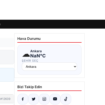
ı
Hava Durumu
☁
Ankara
NaN°C
ŞEHIR SEÇ
Bizi Takip Edin
#12639