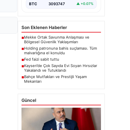
BTC
3093747
▲ +0.07%
Son Eklenen Haberler
Mekke Ortak Savunma Anlaşması ve
■
Bölgesel Güvenlik Yaklaşımları
Holding patronuna bahis suçlaması. Tüm
■
malvarlığına el konuldu
Fed faizi sabit tuttu
■
Kayseri’de Çok Sayıda Evi Soyan Hırsızlar
■
Yakalandı ve Tutuklandı
Bahçe Mutfakları ve Prestijli Yaşam
■
Mekanları
Güncel