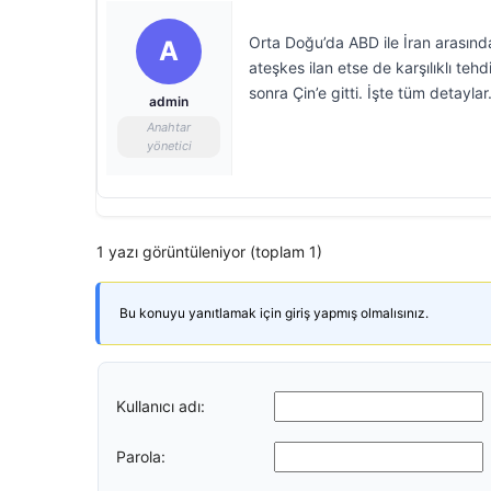
Orta Doğu’da ABD ile İran arasında
A
ateşkes ilan etse de karşılıklı te
sonra Çin’e gitti. İşte tüm detayla
admin
Anahtar
yönetici
1 yazı görüntüleniyor (toplam 1)
Bu konuyu yanıtlamak için giriş yapmış olmalısınız.
Kullanıcı adı:
Parola: