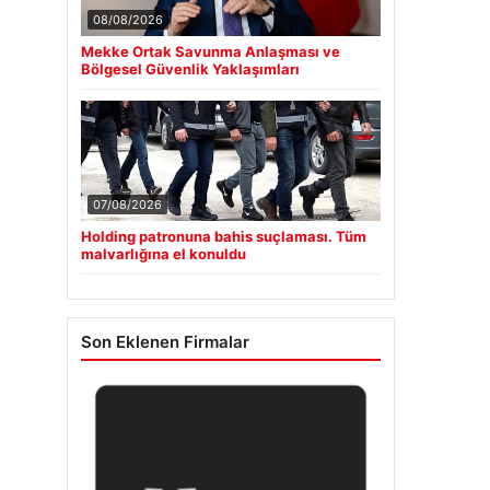
08/08/2026
Mekke Ortak Savunma Anlaşması ve
Bölgesel Güvenlik Yaklaşımları
07/08/2026
Holding patronuna bahis suçlaması. Tüm
malvarlığına el konuldu
Son Eklenen Firmalar