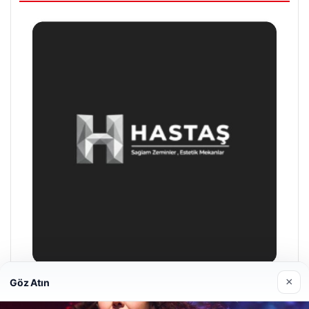
×
Göz Atın
Enes Kaplan Avukatlık Bürosu