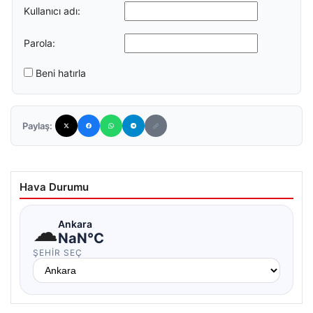
Kullanıcı adı:
Parola:
Beni hatırla
Paylaş:
Hava Durumu
☁
Ankara
NaN°C
ŞEHIR SEÇ