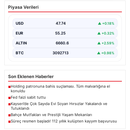
Fed faizi sabit tuttu
Piyasa Verileri
{ "title": "ABD Merkez Bankası Faiz Oranında Değişiklik
Yapmadı", "content": "ABD Merkez Bankası, politika…
USD
47.74
▲ +0.18%
EUR
55.25
▲ +0.32%
ALTIN
6660.6
▲ +2.59%
BTC
3092713
▲ +0.98%
Son Eklenen Haberler
Holding patronuna bahis suçlaması. Tüm malvarlığına el
■
konuldu
Fed faizi sabit tuttu
■
Kayseri’de Çok Sayıda Evi Soyan Hırsızlar Yakalandı ve
■
Tutuklandı
Bahçe Mutfakları ve Prestijli Yaşam Mekanları
■
Süreç resmen başladı! 112 yıllık kulüpten kayyım başvurusu
■