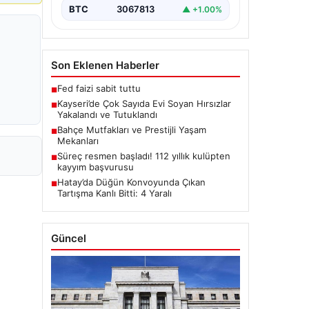
BTC
3067813
▲ +1.00%
Son Eklenen Haberler
Fed faizi sabit tuttu
■
Kayseri’de Çok Sayıda Evi Soyan Hırsızlar
■
Yakalandı ve Tutuklandı
Bahçe Mutfakları ve Prestijli Yaşam
■
Mekanları
Süreç resmen başladı! 112 yıllık kulüpten
■
kayyım başvurusu
Hatay’da Düğün Konvoyunda Çıkan
■
Tartışma Kanlı Bitti: 4 Yaralı
Güncel