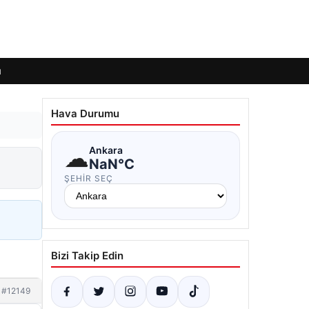
ı
Hava Durumu
☁
Ankara
NaN°C
ŞEHIR SEÇ
Bizi Takip Edin
#12149