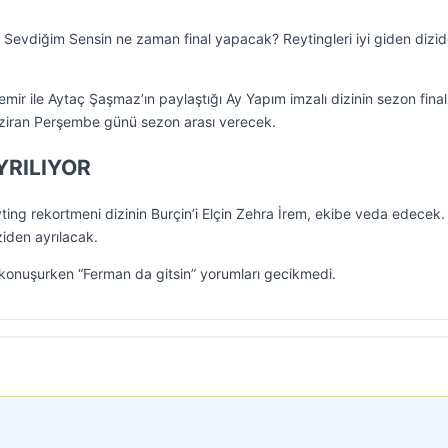
evdiğim Sensin ne zaman final yapacak? Reytingleri iyi giden dizi
emir ile Aytaç Şaşmaz’ın paylaştığı Ay Yapım imzalı dizinin sezon final 
Haziran Perşembe günü sezon arası verecek.
YRILIYOR
ing rekortmeni dizinin Burçin’i Elçin Zehra İrem, ekibe veda edecek.
ziden ayrılacak.
konuşurken “Ferman da gitsin” yorumları gecikmedi.