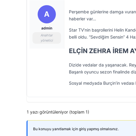
Perşembe günlerine damga vuran S
A
haberler var…
admin
Star TV’nin başrollerini Helin Kand
Anahtar
belli oldu. “Sevdiğim Sensin” 4 
yönetici
ELÇİN ZEHRA İREM A
Dizide vedalar da yaşanacak. Reyt
Başarılı oyuncu sezon finalinde di
Sosyal medyada Burçin’in vedası 
1 yazı görüntüleniyor (toplam 1)
Bu konuyu yanıtlamak için giriş yapmış olmalısınız.