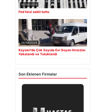
06/08/2026
Fed faizi sabit tuttu
05/08/2026
Kayseri’de Çok Sayıda Evi Soyan Hırsızlar
Yakalandı ve Tutuklandı
Son Eklenen Firmalar