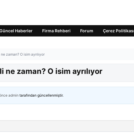
Güncel Haberler
Firma Rehberi
Forum
Çerez Politikas
 ne zaman? O isim ayrılıyor
i ne zaman? O isim ayrılıyor
 önce
admin
tarafından güncellenmiştir.