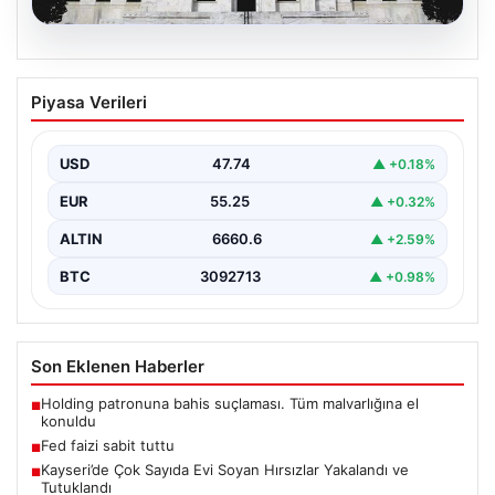
06.08.2026
Fed faizi sabit tuttu
Piyasa Verileri
{ "title": "ABD Merkez Bankası Faiz Oranında Değişiklik
Yapmadı", "content": "ABD Merkez Bankası, politika…
USD
47.74
▲ +0.18%
EUR
55.25
▲ +0.32%
ALTIN
6660.6
▲ +2.59%
BTC
3092713
▲ +0.98%
Son Eklenen Haberler
Holding patronuna bahis suçlaması. Tüm malvarlığına el
■
konuldu
Fed faizi sabit tuttu
■
Kayseri’de Çok Sayıda Evi Soyan Hırsızlar Yakalandı ve
■
Tutuklandı