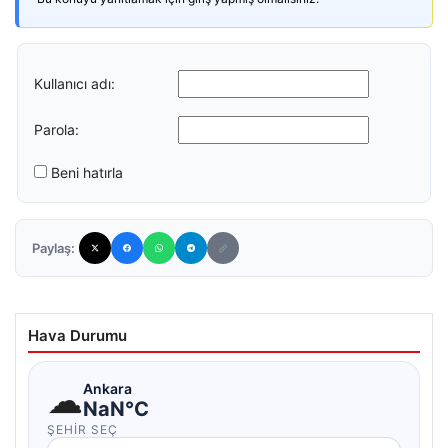
Kullanıcı adı:
Parola:
Beni hatırla
Paylaş:
Hava Durumu
☁
Ankara
NaN°C
ŞEHIR SEÇ