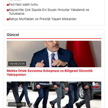
Fed faizi sabit tuttu
■
Kayseri’de Çok Sayıda Evi Soyan Hırsızlar Yakalandı ve
■
Tutuklandı
Bahçe Mutfakları ve Prestijli Yaşam Mekanları
■
Güncel
08/08/2026
Mekke Ortak Savunma Anlaşması ve Bölgesel Güvenlik
Yaklaşımları
07/08/2026