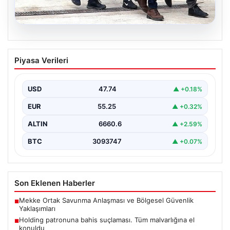
07.08.2026
Holding patronuna bahis suçlaması.
Piyasa Verileri
Tüm malvarlığına el konuldu
USD
47.74
▲ +0.18%
EUR
55.25
▲ +0.32%
ALTIN
6660.6
▲ +2.59%
BTC
3093747
▲ +0.07%
Son Eklenen Haberler
Mekke Ortak Savunma Anlaşması ve Bölgesel Güvenlik
■
Yaklaşımları
Holding patronuna bahis suçlaması. Tüm malvarlığına el
■
konuldu