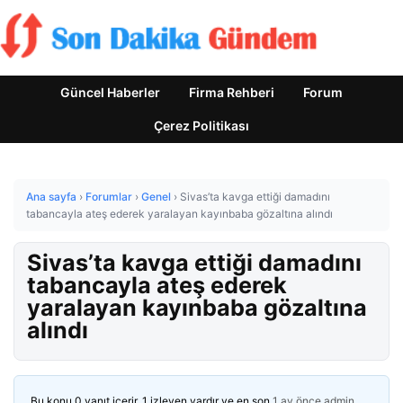
Güncel Haberler
Firma Rehberi
Forum
Çerez Politikası
Ana sayfa
›
Forumlar
›
Genel
›
Sivas’ta kavga ettiği damadını
tabancayla ateş ederek yaralayan kayınbaba gözaltına alındı
Sivas’ta kavga ettiği damadını
tabancayla ateş ederek
yaralayan kayınbaba gözaltına
alındı
Bu konu 0 yanıt içerir, 1 izleyen vardır ve en son
1 ay önce
admin