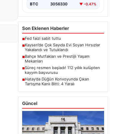
BTC
3056330
▼ -0.47%
Son Eklenen Haberler
Fed faizi sabit tuttu
■
Kayseri’de Çok Sayıda Evi Soyan Hırsızlar
■
Yakalandı ve Tutuklandı
Bahçe Mutfakları ve Prestijli Yaşam
■
Mekanları
Süreç resmen başladı! 112 yıllık kulüpten
■
kayyım başvurusu
Hatay’da Düğün Konvoyunda Çıkan
■
Tartışma Kanlı Bitti: 4 Yaralı
Güncel