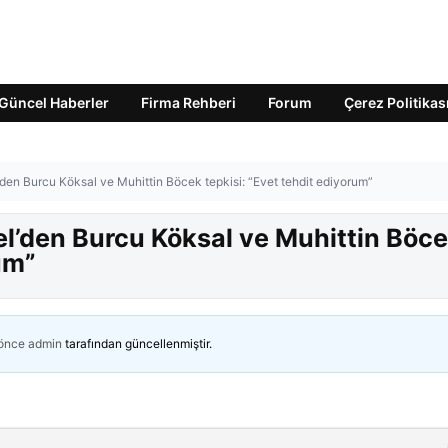
Güncel Haberler
Firma Rehberi
Forum
Çerez Politikas
en Burcu Köksal ve Muhittin Böcek tepkisi: “Evet tehdit ediyorum”
l’den Burcu Köksal ve Muhittin Böc
um”
 önce
admin
tarafından güncellenmiştir.