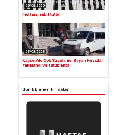
06/08/2026
Fed faizi sabit tuttu
05/08/2026
Kayseri’de Çok Sayıda Evi Soyan Hırsızlar
Yakalandı ve Tutuklandı
Son Eklenen Firmalar