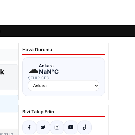
ı
Hava Durumu
☁
Ankara
ek
NaN°C
ŞEHIR SEÇ
Bizi Takip Edin
#12343