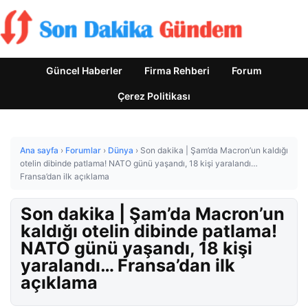
Güncel Haberler
Firma Rehberi
Forum
Çerez Politikası
Ana sayfa
›
Forumlar
›
Dünya
›
Son dakika | Şam’da Macron’un kaldığı
otelin dibinde patlama! NATO günü yaşandı, 18 kişi yaralandı…
Fransa’dan ilk açıklama
Son dakika | Şam’da Macron’un
kaldığı otelin dibinde patlama!
NATO günü yaşandı, 18 kişi
yaralandı… Fransa’dan ilk
açıklama