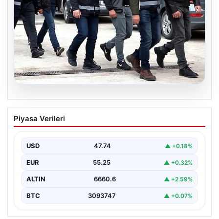
07.08.2026
Holding patronuna bahis suçlaması.
Piyasa Verileri
Tüm malvarlığına el konuldu
USD
47.74
▲ +0.18%
EUR
55.25
▲ +0.32%
ALTIN
6660.6
▲ +2.59%
BTC
3093747
▲ +0.07%