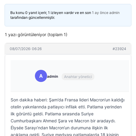
Bu konu 0 yanıt içerir, 1 izleyen vardır ve en son
1 ay önce
admin
tarafından güncellenmiştir.
1 yazı görüntüleniyor (toplam 1)
08/07/2026: 06:26
#23924
A
admin
Anahtar yönetici
Son dakika haberi: Şam’da Fransa lideri Macron’un kaldığı
otelin yakınlarında patlayıcı infilak etti. Patlama yerinden
ilk görüntü geldi. Patlama sırasında Suriye
Cumhurbaşkanı Ahmed Şara ve Macron bir aradaydı.
Élysée Sarayı’ndan Macron’un durumuna ilişkin ilk
açıklama geldi. Suriye medyası patlamalarda 18 kişinin