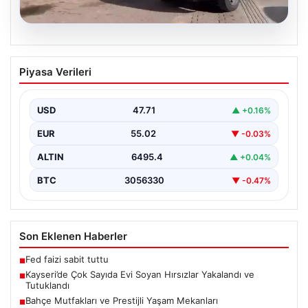
05.08.2026
Kayseri’de Çok Sayıda Evi Soyan
Piyasa Verileri
Hırsızlar Yakalandı ve Tutuklandı
Kayseri'de polis ekiplerinin titiz çalışmaları sonucunda,
şehir genelinde gerçekleştirilen geniş çaplı
USD
47.71
▲ +0.16%
operasyonlar neticesinde toplamda…
EUR
55.02
▼ -0.03%
ALTIN
6495.4
▲ +0.04%
BTC
3056330
▼ -0.47%
Son Eklenen Haberler
Fed faizi sabit tuttu
■
Kayseri’de Çok Sayıda Evi Soyan Hırsızlar Yakalandı ve
■
Tutuklandı
Bahçe Mutfakları ve Prestijli Yaşam Mekanları
■