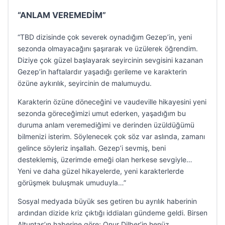
“ANLAM VEREMEDİM”
“TBD dizisinde çok severek oynadığım Gezep’in, yeni
sezonda olmayacağını şaşırarak ve üzülerek öğrendim.
Diziye çok güzel başlayarak seyircinin sevgisini kazanan
Gezep’in haftalardır yaşadığı gerileme ve karakterin
özüne aykırılık, seyircinin de malumuydu.
Karakterin özüne döneceğini ve vaudeville hikayesini yeni
sezonda göreceğimizi umut ederken, yaşadığım bu
duruma anlam veremediğimi ve derinden üzüldüğümü
bilmenizi isterim. Söylenecek çok söz var aslında, zamanı
gelince söyleriz inşallah. Gezep’i sevmiş, beni
desteklemiş, üzerimde emeği olan herkese sevgiyle…
Yeni ve daha güzel hikayelerde, yeni karakterlerde
görüşmek buluşmak umuduyla…”
Sosyal medyada büyük ses getiren bu ayrılık haberinin
ardından dizide kriz çıktığı iddiaları gündeme geldi. Birsen
Altuntaş’ın haberine göre; Onur Dilber’in henüz