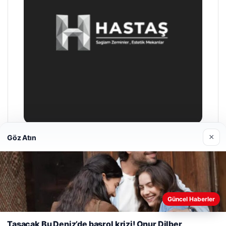
×
Göz Atın
Enes Kaplan Avukatlık Bürosu
28/04/2026
Web sitemizi nasıl kullandığınızı daha iyi anlayabilmek,
Güncel Haberler
deneyiminizi kişiselleştirmek ve geliştirmek amacıyla çerezler
kullanıyoruz.
Çerez Politikamız
Taşacak Bu Deniz’de başrol krizi! Onur Dilber