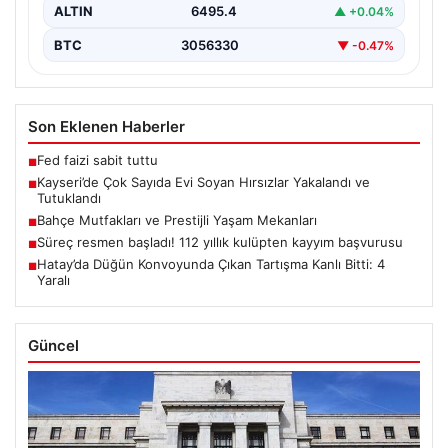
ALTIN
6495.4
▲ +0.04%
BTC
3056330
▼ -0.47%
Son Eklenen Haberler
Fed faizi sabit tuttu
■
Kayseri’de Çok Sayıda Evi Soyan Hırsızlar Yakalandı ve
■
Tutuklandı
Bahçe Mutfakları ve Prestijli Yaşam Mekanları
■
Süreç resmen başladı! 112 yıllık kulüpten kayyım başvurusu
■
Hatay’da Düğün Konvoyunda Çıkan Tartışma Kanlı Bitti: 4
■
Yaralı
Güncel