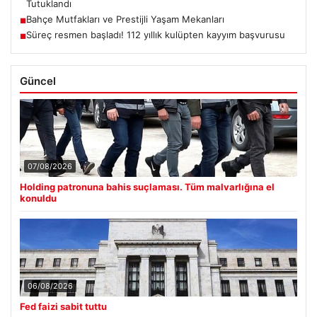
Tutuklandı
Bahçe Mutfakları ve Prestijli Yaşam Mekanları
■
Süreç resmen başladı! 112 yıllık kulüpten kayyım başvurusu
■
Güncel
07/08/2026
Holding patronuna bahis suçlaması. Tüm malvarlığına el
konuldu
06/08/2026
Fed faizi sabit tuttu