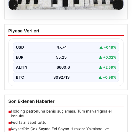
06.08.2026
Fed faizi sabit tuttu
Piyasa Verileri
{ "title": "ABD Merkez Bankası Faiz Oranında Değişiklik
Yapmadı", "content": "ABD Merkez Bankası, politika…
USD
47.74
▲ +0.18%
EUR
55.25
▲ +0.32%
ALTIN
6660.6
▲ +2.59%
BTC
3092713
▲ +0.98%
Son Eklenen Haberler
Holding patronuna bahis suçlaması. Tüm malvarlığına el
■
konuldu
Fed faizi sabit tuttu
■
Kayseri’de Çok Sayıda Evi Soyan Hırsızlar Yakalandı ve
■