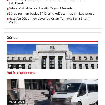
Tutuklandı
Bahçe Mutfakları ve Prestijli Yaşam Mekanları
■
Süreç resmen başladı! 112 yıllık kulüpten kayyım başvurusu
■
Hatay’da Düğün Konvoyunda Çıkan Tartışma Kanlı Bitti: 4
■
Yaralı
Güncel
06/08/2026
Fed faizi sabit tuttu
05/08/2026