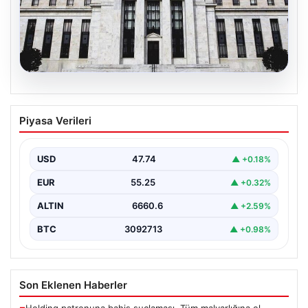
06.08.2026
Fed faizi sabit tuttu
Piyasa Verileri
{ "title": "ABD Merkez Bankası Faiz Oranında Değişiklik
Yapmadı", "content": "ABD Merkez Bankası, politika…
USD
47.74
▲ +0.18%
EUR
55.25
▲ +0.32%
ALTIN
6660.6
▲ +2.59%
BTC
3092713
▲ +0.98%
Son Eklenen Haberler