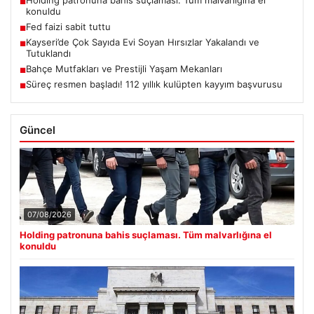
Holding patronuna bahis suçlaması. Tüm malvarlığına el
■
konuldu
Fed faizi sabit tuttu
■
Kayseri’de Çok Sayıda Evi Soyan Hırsızlar Yakalandı ve
■
Tutuklandı
Bahçe Mutfakları ve Prestijli Yaşam Mekanları
■
Süreç resmen başladı! 112 yıllık kulüpten kayyım başvurusu
■
Güncel
07/08/2026
Holding patronuna bahis suçlaması. Tüm malvarlığına el
konuldu