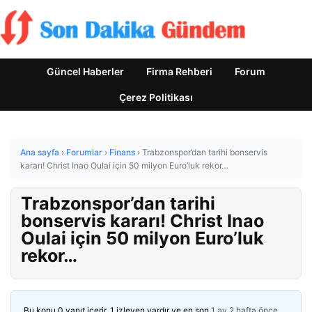
Güncel Haberler
Firma Rehberi
Forum
Çerez Politikası
Ana sayfa
›
Forumlar
›
Finans
›
Trabzonspor’dan tarihi bonservis
kararı! Christ Inao Oulai için 50 milyon Euro’luk rekor…
Trabzonspor’dan tarihi
bonservis kararı! Christ Inao
Oulai için 50 milyon Euro’luk
rekor…
Bu konu 0 yanıt içerir, 1 izleyen vardır ve en son
1 ay 2 hafta önce