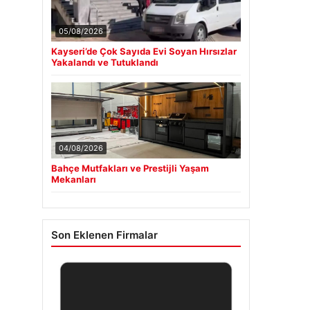
05/08/2026
Kayseri’de Çok Sayıda Evi Soyan Hırsızlar
Yakalandı ve Tutuklandı
04/08/2026
Bahçe Mutfakları ve Prestijli Yaşam
Mekanları
Son Eklenen Firmalar