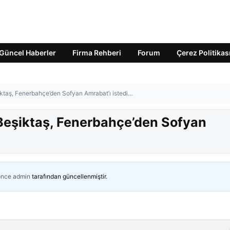
Güncel Haberler
Firma Rehberi
Forum
Çerez Politikas
iktaş, Fenerbahçe’den Sofyan Amrabat’ı istedi…
Beşiktaş, Fenerbahçe’den Sofyan
önce
admin
tarafından güncellenmiştir.