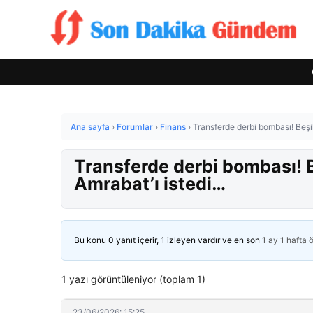
Ana sayfa
›
Forumlar
›
Finans
›
Transferde derbi bombası! Beş
Transferde derbi bombası! 
Amrabat’ı istedi…
Bu konu 0 yanıt içerir, 1 izleyen vardır ve en son
1 ay 1 hafta 
1 yazı görüntüleniyor (toplam 1)
23/06/2026: 15:25