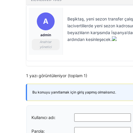
Beşiktaş, yeni sezon transfer çalı
A
lacivertlilerde yeni sezon kadros
beyazlıların karşısında İspanya’d
admin
ardından kesinleşecek.
Anahtar
yönetici
1 yazı görüntüleniyor (toplam 1)
Bu konuyu yanıtlamak için giriş yapmış olmalısınız.
Kullanıcı adı:
Parola: