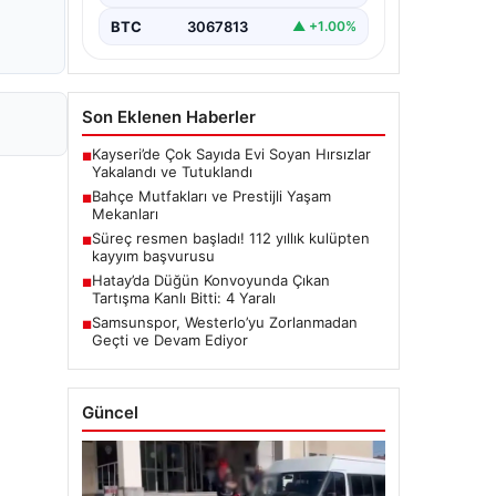
BTC
3067813
▲ +1.00%
Son Eklenen Haberler
Kayseri’de Çok Sayıda Evi Soyan Hırsızlar
■
Yakalandı ve Tutuklandı
Bahçe Mutfakları ve Prestijli Yaşam
■
Mekanları
Süreç resmen başladı! 112 yıllık kulüpten
■
kayyım başvurusu
Hatay’da Düğün Konvoyunda Çıkan
■
Tartışma Kanlı Bitti: 4 Yaralı
Samsunspor, Westerlo’yu Zorlanmadan
■
Geçti ve Devam Ediyor
Güncel