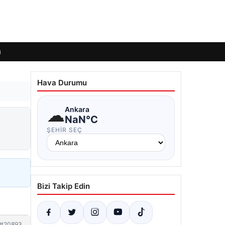
ı
Hava Durumu
☁
Ankara
NaN°C
ŞEHIR SEÇ
Bizi Takip Edin
#20893