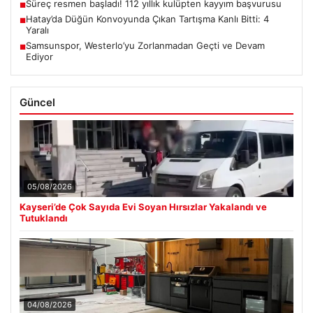
Süreç resmen başladı! 112 yıllık kulüpten kayyım başvurusu
■
Hatay’da Düğün Konvoyunda Çıkan Tartışma Kanlı Bitti: 4
■
Yaralı
Samsunspor, Westerlo’yu Zorlanmadan Geçti ve Devam
■
Ediyor
Güncel
05/08/2026
Kayseri’de Çok Sayıda Evi Soyan Hırsızlar Yakalandı ve
Tutuklandı
04/08/2026