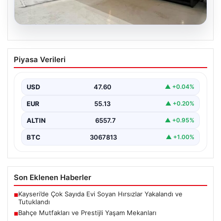
04.08.2026
Bahçe Mutfakları ve Prestijli Yaşam
Piyasa Verileri
Mekanları
Açık hava kültürü günümüzde büyük bir gelişim
yaşamaktadır. Baştan başa lüks villalarda ikamet eden…
USD
47.60
▲ +0.04%
EUR
55.13
▲ +0.20%
ALTIN
6557.7
▲ +0.95%
BTC
3067813
▲ +1.00%
Son Eklenen Haberler
Kayseri’de Çok Sayıda Evi Soyan Hırsızlar Yakalandı ve
■
Tutuklandı
Bahçe Mutfakları ve Prestijli Yaşam Mekanları
■