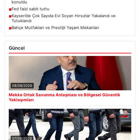
konuldu
Fed faizi sabit tuttu
■
Kayseri’de Çok Sayıda Evi Soyan Hırsızlar Yakalandı ve
■
Tutuklandı
Bahçe Mutfakları ve Prestijli Yaşam Mekanları
■
Güncel
08/08/2026
Mekke Ortak Savunma Anlaşması ve Bölgesel Güvenlik
Yaklaşımları
07/08/2026