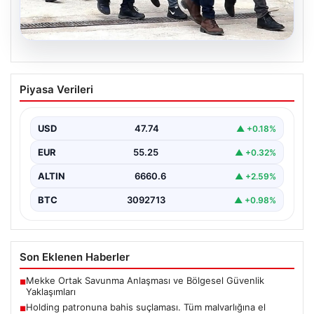
07.08.2026
Holding patronuna bahis suçlaması.
Piyasa Verileri
Tüm malvarlığına el konuldu
USD
47.74
▲ +0.18%
EUR
55.25
▲ +0.32%
ALTIN
6660.6
▲ +2.59%
BTC
3092713
▲ +0.98%
Son Eklenen Haberler
Mekke Ortak Savunma Anlaşması ve Bölgesel Güvenlik
■
Yaklaşımları
Holding patronuna bahis suçlaması. Tüm malvarlığına el
■