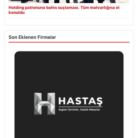
Holding patronuna bahis suçlaması. Tüm malvarlığına el
konuldu
Son Eklenen Firmalar