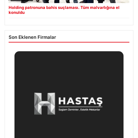
Holding patronuna bahis suçlaması. Tüm malvarlığına el
konuldu
Son Eklenen Firmalar