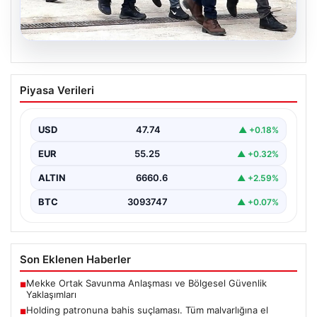
07.08.2026
Holding patronuna bahis suçlaması.
Piyasa Verileri
Tüm malvarlığına el konuldu
USD
47.74
▲ +0.18%
EUR
55.25
▲ +0.32%
ALTIN
6660.6
▲ +2.59%
BTC
3093747
▲ +0.07%
Son Eklenen Haberler
Mekke Ortak Savunma Anlaşması ve Bölgesel Güvenlik
■
Yaklaşımları
Holding patronuna bahis suçlaması. Tüm malvarlığına el
■