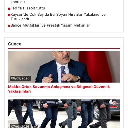
konuldu
Fed faizi sabit tuttu
■
Kayseri’de Çok Sayıda Evi Soyan Hırsızlar Yakalandı ve
■
Tutuklandı
Bahçe Mutfakları ve Prestijli Yaşam Mekanları
■
Güncel
08/08/2026
Mekke Ortak Savunma Anlaşması ve Bölgesel Güvenlik
Yaklaşımları
07/08/2026