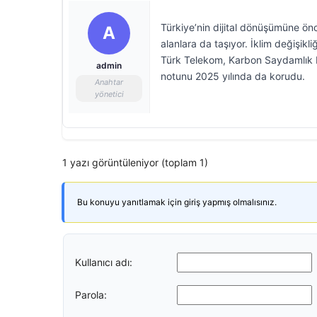
Türkiye’nin dijital dönüşümüne önc
A
alanlara da taşıyor. İklim değiş
Türk Telekom, Karbon Saydamlık Pr
admin
notunu 2025 yılında da korudu.
Anahtar
yönetici
1 yazı görüntüleniyor (toplam 1)
Bu konuyu yanıtlamak için giriş yapmış olmalısınız.
Kullanıcı adı:
Parola: