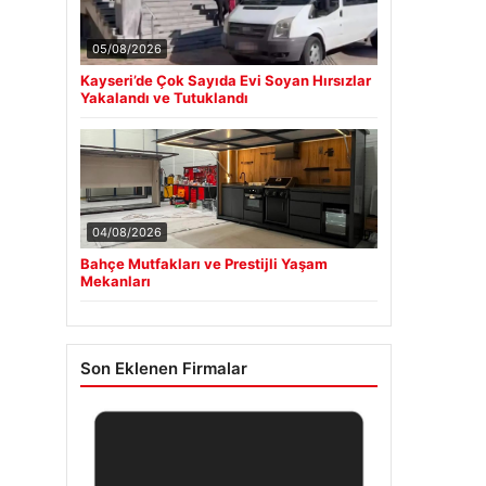
05/08/2026
Kayseri’de Çok Sayıda Evi Soyan Hırsızlar
Yakalandı ve Tutuklandı
04/08/2026
Bahçe Mutfakları ve Prestijli Yaşam
Mekanları
Son Eklenen Firmalar