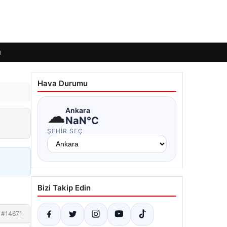
ı
Hava Durumu
☁
Ankara
NaN°C
ŞEHIR SEÇ
Bizi Takip Edin
#14671