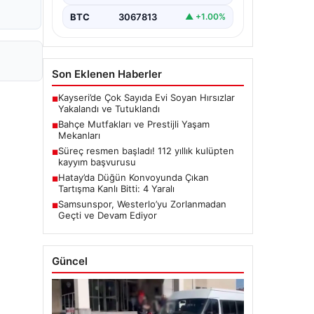
BTC
3067813
▲ +1.00%
Son Eklenen Haberler
Kayseri’de Çok Sayıda Evi Soyan Hırsızlar
■
Yakalandı ve Tutuklandı
Bahçe Mutfakları ve Prestijli Yaşam
■
Mekanları
Süreç resmen başladı! 112 yıllık kulüpten
■
kayyım başvurusu
Hatay’da Düğün Konvoyunda Çıkan
■
Tartışma Kanlı Bitti: 4 Yaralı
Samsunspor, Westerlo’yu Zorlanmadan
■
Geçti ve Devam Ediyor
Güncel