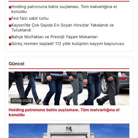
Holding patronuna bahis suçlaması. Tüm malvarlığına el
■
konuldu
Fed faizi sabit tuttu
■
Kayseri’de Çok Sayıda Evi Soyan Hırsızlar Yakalandı ve
■
Tutuklandı
Bahçe Mutfakları ve Prestijli Yaşam Mekanları
■
Süreç resmen başladı! 112 yıllık kulüpten kayyım başvurusu
■
Güncel
07/08/2026
Holding patronuna bahis suçlaması. Tüm malvarlığına el
konuldu