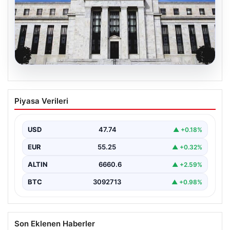
06.08.2026
Fed faizi sabit tuttu
Piyasa Verileri
{ "title": "ABD Merkez Bankası Faiz Oranında Değişiklik
Yapmadı", "content": "ABD Merkez Bankası, politika…
USD
47.74
▲ +0.18%
EUR
55.25
▲ +0.32%
ALTIN
6660.6
▲ +2.59%
BTC
3092713
▲ +0.98%
Son Eklenen Haberler