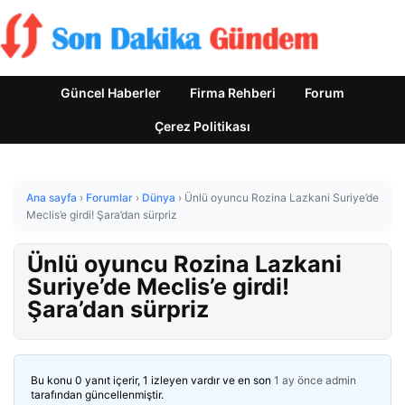
Güncel Haberler
Firma Rehberi
Forum
Çerez Politikası
Ana sayfa
›
Forumlar
›
Dünya
›
Ünlü oyuncu Rozina Lazkani Suriye’de
Meclis’e girdi! Şara’dan sürpriz
Ünlü oyuncu Rozina Lazkani
Suriye’de Meclis’e girdi!
Şara’dan sürpriz
Bu konu 0 yanıt içerir, 1 izleyen vardır ve en son
1 ay önce
admin
tarafından güncellenmiştir.