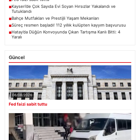
■
Kayseri’de Çok Sayıda Evi Soyan Hırsızlar Yakalandı ve
■
Tutuklandı
Bahçe Mutfakları ve Prestijli Yaşam Mekanları
■
Süreç resmen başladı! 112 yıllık kulüpten kayyım başvurusu
■
Hatay’da Düğün Konvoyunda Çıkan Tartışma Kanlı Bitti: 4
■
Yaralı
Güncel
06/08/2026
Fed faizi sabit tuttu