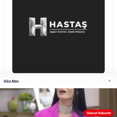
×
Göz Atın
Enes Kaplan Avukatlık Bürosu
28/04/2026
Web sitemizi nasıl kullandığınızı daha iyi anlayabilmek,
Güncel Haberler