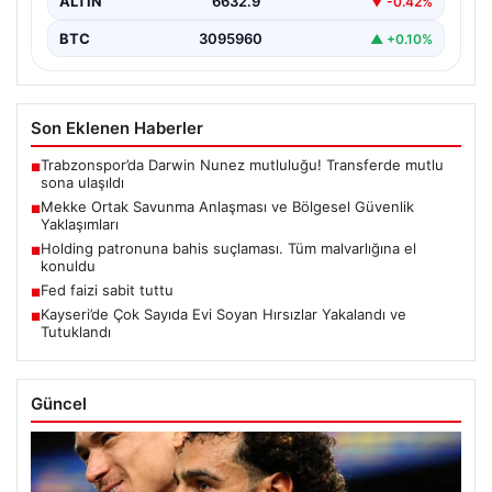
ALTIN
6632.9
▼ -0.42%
BTC
3095960
▲ +0.10%
Son Eklenen Haberler
Trabzonspor’da Darwin Nunez mutluluğu! Transferde mutlu
■
sona ulaşıldı
Mekke Ortak Savunma Anlaşması ve Bölgesel Güvenlik
■
Yaklaşımları
Holding patronuna bahis suçlaması. Tüm malvarlığına el
■
konuldu
Fed faizi sabit tuttu
■
Kayseri’de Çok Sayıda Evi Soyan Hırsızlar Yakalandı ve
■
Tutuklandı
Güncel