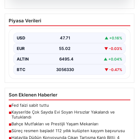
05.08.2026
Kayseri’de Çok Sayıda Evi Soyan
Piyasa Verileri
Hırsızlar Yakalandı ve Tutuklandı
Kayseri'de polis ekiplerinin titiz çalışmaları sonucunda,
şehir genelinde gerçekleştirilen geniş çaplı
USD
47.71
▲ +0.16%
operasyonlar neticesinde toplamda…
EUR
55.02
▼ -0.03%
ALTIN
6495.4
▲ +0.04%
BTC
3056330
▼ -0.47%
Son Eklenen Haberler
Fed faizi sabit tuttu
■
Kayseri’de Çok Sayıda Evi Soyan Hırsızlar Yakalandı ve
■
Tutuklandı
Bahçe Mutfakları ve Prestijli Yaşam Mekanları
■
Süreç resmen başladı! 112 yıllık kulüpten kayyım başvurusu
■
Hatay’da Düğün Konvoyunda Çıkan Tartışma Kanlı Bitti: 4
■