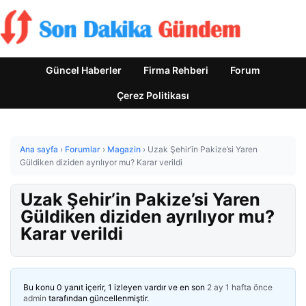
Güncel Haberler
Firma Rehberi
Forum
Çerez Politikası
Ana sayfa
›
Forumlar
›
Magazin
›
Uzak Şehir’in Pakize’si Yaren
Güldiken diziden ayrılıyor mu? Karar verildi
Uzak Şehir’in Pakize’si Yaren
Güldiken diziden ayrılıyor mu?
Karar verildi
Bu konu 0 yanıt içerir, 1 izleyen vardır ve en son
2 ay 1 hafta önce
admin
tarafından güncellenmiştir.