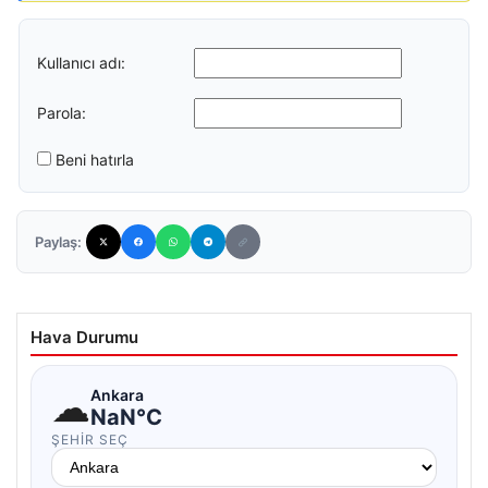
Kullanıcı adı:
Parola:
Beni hatırla
Paylaş:
Hava Durumu
☁
Ankara
NaN°C
ŞEHIR SEÇ