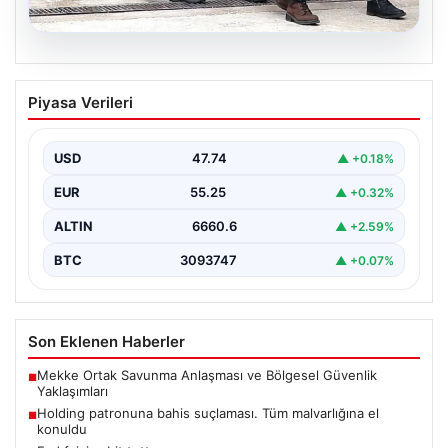
07.08.2026
Holding patronuna bahis suçlaması.
Piyasa Verileri
Tüm malvarlığına el konuldu
USD
47.74
▲ +0.18%
EUR
55.25
▲ +0.32%
ALTIN
6660.6
▲ +2.59%
BTC
3093747
▲ +0.07%
Son Eklenen Haberler
Mekke Ortak Savunma Anlaşması ve Bölgesel Güvenlik
■
Yaklaşımları
Holding patronuna bahis suçlaması. Tüm malvarlığına el
■
konuldu