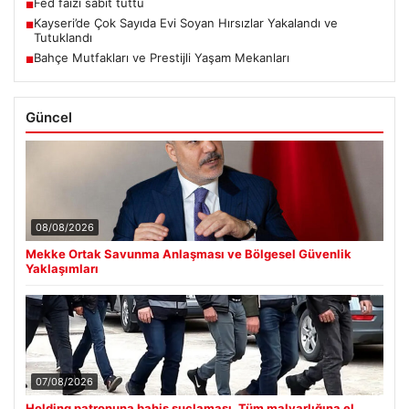
Fed faizi sabit tuttu
■
Kayseri’de Çok Sayıda Evi Soyan Hırsızlar Yakalandı ve
■
Tutuklandı
Bahçe Mutfakları ve Prestijli Yaşam Mekanları
■
Güncel
08/08/2026
Mekke Ortak Savunma Anlaşması ve Bölgesel Güvenlik
Yaklaşımları
07/08/2026
Holding patronuna bahis suçlaması. Tüm malvarlığına el