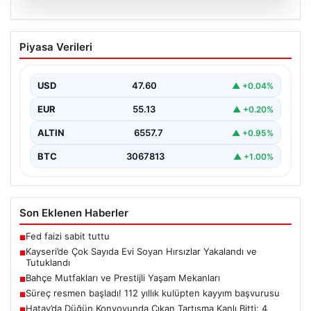
05.08.2026
Kayseri’de Çok Sayıda Evi Soyan
Piyasa Verileri
Hırsızlar Yakalandı ve Tutuklandı
Kayseri'de polis ekiplerinin titiz çalışmaları sonucunda,
şehir genelinde gerçekleştirilen geniş çaplı
USD
47.60
▲ +0.04%
operasyonlar neticesinde toplamda…
EUR
55.13
▲ +0.20%
ALTIN
6557.7
▲ +0.95%
BTC
3067813
▲ +1.00%
Son Eklenen Haberler
Fed faizi sabit tuttu
■
Kayseri’de Çok Sayıda Evi Soyan Hırsızlar Yakalandı ve
■
Tutuklandı
Bahçe Mutfakları ve Prestijli Yaşam Mekanları
■
Süreç resmen başladı! 112 yıllık kulüpten kayyım başvurusu
■
Hatay’da Düğün Konvoyunda Çıkan Tartışma Kanlı Bitti: 4
■