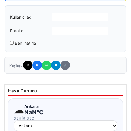
Kullanıcı adı:
Parola:
Beni hatırla
Paylaş:
Hava Durumu
☁
Ankara
NaN°C
ŞEHIR SEÇ