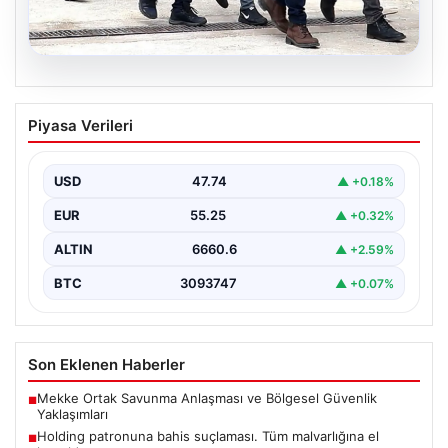
07.08.2026
Holding patronuna bahis suçlaması.
Piyasa Verileri
Tüm malvarlığına el konuldu
USD
47.74
▲ +0.18%
EUR
55.25
▲ +0.32%
ALTIN
6660.6
▲ +2.59%
BTC
3093747
▲ +0.07%
Son Eklenen Haberler
Mekke Ortak Savunma Anlaşması ve Bölgesel Güvenlik
■
Yaklaşımları
Holding patronuna bahis suçlaması. Tüm malvarlığına el
■