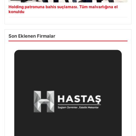
Holding patronuna bahis suçlaması. Tüm malvarlığına el
konuldu
Son Eklenen Firmalar