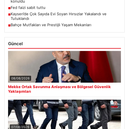
konuldu
Fed faizi sabit tuttu
■
Kayseri’de Çok Sayıda Evi Soyan Hırsızlar Yakalandı ve
■
Tutuklandı
Bahçe Mutfakları ve Prestijli Yaşam Mekanları
■
Güncel
08/08/2026
Mekke Ortak Savunma Anlaşması ve Bölgesel Güvenlik
Yaklaşımları
07/08/2026