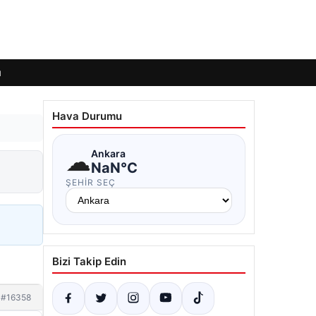
ı
Hava Durumu
☁
Ankara
NaN°C
ŞEHIR SEÇ
Bizi Takip Edin
#16358