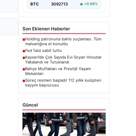
BTC
3092713
▲ +0.98%
Son Eklenen Haberler
Holding patronuna bahis suçlaması. Tüm
■
malvarlığına el konuldu
Fed faizi sabit tuttu
■
Kayseri’de Çok Sayıda Evi Soyan Hırsızlar
■
Yakalandı ve Tutuklandı
Bahçe Mutfakları ve Prestijli Yaşam
■
Mekanları
Süreç resmen başladı! 112 yıllık kulüpten
■
kayyım başvurusu
Güncel