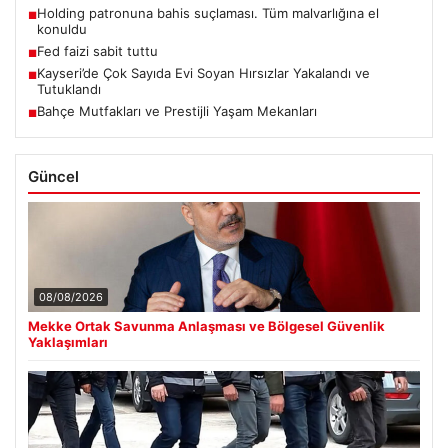
Holding patronuna bahis suçlaması. Tüm malvarlığına el
■
konuldu
Fed faizi sabit tuttu
■
Kayseri’de Çok Sayıda Evi Soyan Hırsızlar Yakalandı ve
■
Tutuklandı
Bahçe Mutfakları ve Prestijli Yaşam Mekanları
■
Güncel
08/08/2026
Mekke Ortak Savunma Anlaşması ve Bölgesel Güvenlik
Yaklaşımları