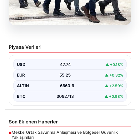
07.08.2026
Holding patronuna bahis suçlaması.
Piyasa Verileri
Tüm malvarlığına el konuldu
USD
47.74
▲ +0.18%
EUR
55.25
▲ +0.32%
ALTIN
6660.6
▲ +2.59%
BTC
3092713
▲ +0.98%
Son Eklenen Haberler
Mekke Ortak Savunma Anlaşması ve Bölgesel Güvenlik
■
Yaklaşımları