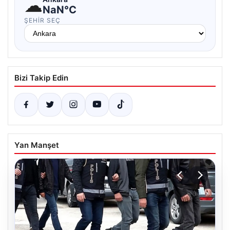
☁
NaN°C
ŞEHIR SEÇ
Bizi Takip Edin
Yan Manşet